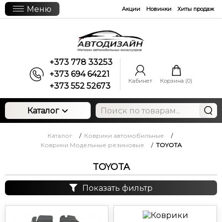
Меню
Акции
Новинки
Хиты продаж
+373 778 33253
+373 694 64221
Кабинет
Корзина (
0
)
+373 552 52673
Каталог
Каталог
/
Коврики автомобильные
/
Коврики Модельные резиновые
/
TOYOTA
TOYOTA
Показать фильтр