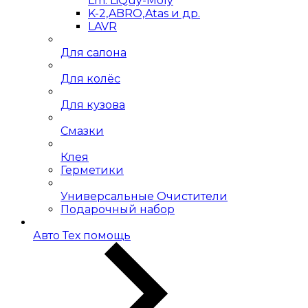
Lm. LiQuy-Moly
K-2,ABRO,Atas и др.
LAVR
Для салона
Для колёс
Для кузова
Смазки
Клея
Герметики
Универсальные Очистители
Подарочный набор
Авто Тех помощь