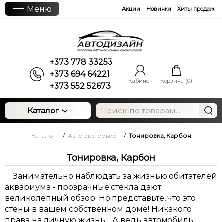
Меню
Акции
Новинки
Хиты продаж
+373 778 33253
+373 694 64221
Кабинет
Корзина (
0
)
+373 552 52673
Каталог
Каталог
/
Авто экстерьер
/
Тонировка, Карбон
Тонировка, Карбон
Занимательно наблюдать за жизнью обитателей
аквариума - прозрачные стекла дают
великолепный обзор. Но представьте, что это
стены в вашем собственном доме! Никакого
права на личную жизнь… А ведь автомобиль,