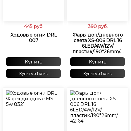
445
руб.
390
руб.
Ходовые огни DRL
Фары доп/дневного
007
света XS-006 DRL 16
6LED/4W/12V/
пластик/190*26mm/с
поворотом бегущий
Купить
Купить
10453
Купить в 1 клик
Купить в 1 клик