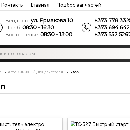
Контакты
Главная
Подбор запчастей
ул. Ермакова 10
+373 778 332
Бендеры:
08:30 - 16:30
+373 694 642
Пн-Сб:
08:30 - 13:00
+373 552 526
Воскресенье:
г
/
Авто Химия
/
Для двигателя
/
3 ton
on