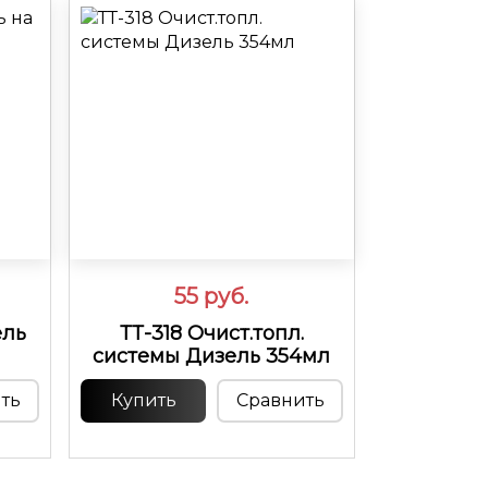
55
руб.
ель
ТТ-318 Очист.топл.
системы Дизель 354мл
ть
Купить
Сравнить