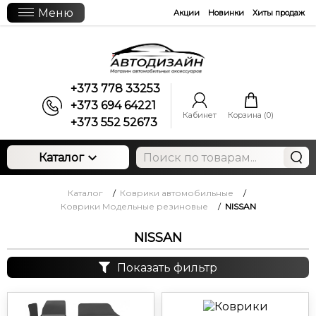
Меню
Акции
Новинки
Хиты продаж
+373 778 33253
+373 694 64221
Кабинет
Корзина (
0
)
+373 552 52673
Каталог
Каталог
/
Коврики автомобильные
/
Коврики Модельные резиновые
/
NISSAN
NISSAN
Показать фильтр