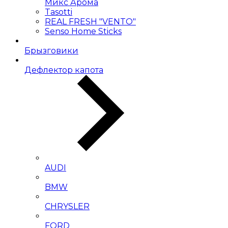
Микс Арома
Tasotti
REAL FRESH "VENTO"
Senso Home Sticks
Брызговики
Дефлектор капота
AUDI
BMW
CHRYSLER
FORD