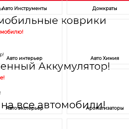
Авто Инструменты
Домкраты
мобильные коврики
омобилю!
Авто интерьер
Авто Химия
енный Аккумулятор!
е!
 на все автомобили!
Авто экстерьер
Ароматизаторы