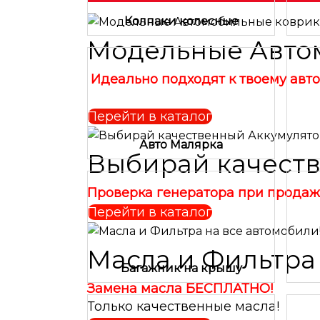
Колпаки колесные
Модельные Авто
Идеально подходят к твоему авт
Перейти в каталог
Авто Малярка
Выбирай качеств
Проверка генератора при продаж
Перейти в каталог
Масла и Фильтра
Багажник на крышу
Замена масла БЕСПЛАТНО!
Только качественные масла!